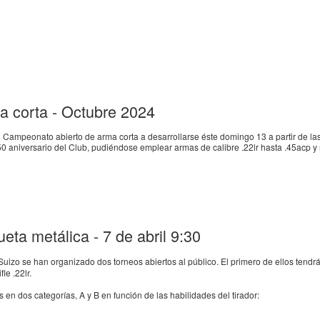
 corta - Octubre 2024
l Campeonato abierto de arma corta a desarrollarse éste domingo 13 a partir de las 
50 aniversario del Club, pudiéndose emplear armas de calibre .22lr hasta .45acp 
eta metálica - 7 de abril 9:30
Suizo se han organizado dos torneos abiertos al público. El primero de ellos tend
le .22lr.
s en dos categorías, A y B en función de las habilidades del tirador: