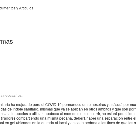
cumentos y Artículos.
rmas
s
os necesarios:
anitaria ha mejorado pero el COVID 19 permanece entre nosotros y así será por m
didas de índole sanitario, mismas que ya se aplican en otros ámbitos y que son p
nsta a los socios a utilizar tapaboca al momento de concurrir, no estará permitido 
ios tiradores compartiendo una misma pedana, deberá haber una separación entre ell
ol en gel ubicados en la entrada al local y en cada pedana a los fines de que los