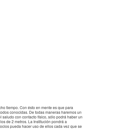
ucho tiempo. Con ésto en mente es que para
or todos conocidas. De todas maneras haremos un
el saludo con contacto físico, sólo podrá haber un
os de 2 metros. La Institución pondrá a
 socios pueda hacer uso de ellos cada vez que se