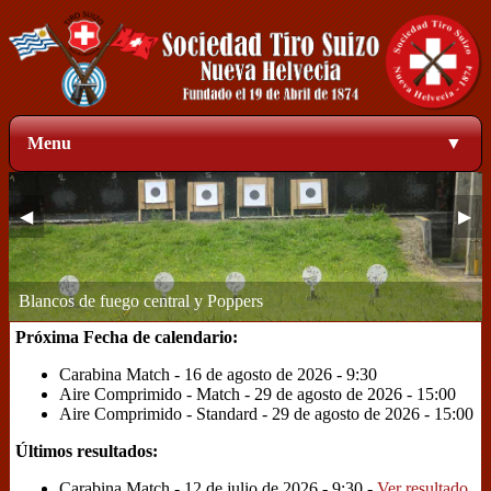
Menu
▼
◀
▶
Blancos de fuego central y Poppers
Zona de blancos a 50 metros
1
2
3
4
Próxima Fecha de calendario:
Carabina Match - 16 de agosto de 2026 - 9:30
Aire Comprimido - Match - 29 de agosto de 2026 - 15:00
Aire Comprimido - Standard - 29 de agosto de 2026 - 15:00
Últimos resultados:
Carabina Match - 12 de julio de 2026 - 9:30 -
Ver resultado