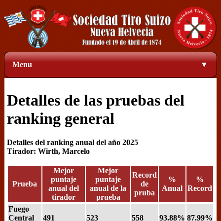
Menu
▼
Detalles de las pruebas del
ranking general
Detalles del ranking anual del año 2025
Tirador: Wirth, Marcelo
Mejor
Mejor
Record
puntaje
puntaje
%
%
Prueba
de
anual del
anual de la
Anual
Record
pruba
tirador
prueba
Fuego
Central
491
523
558
93.88%
87.99%