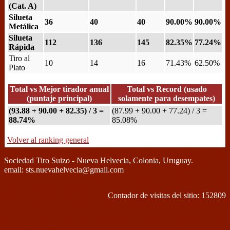
(Cat. A)
Silueta
36
40
40
90.00%
90.00%
Metálica
Silueta
112
136
145
82.35%
77.24%
Rápida
Tiro al
10
14
16
71.43%
62.50%
Plato
Total vs Mejor tirador anual
Total vs Record (usado
(puntaje principal)
solamente para desempates)
(93.88 + 90.00 + 82.35) / 3 =
(87.99 + 90.00 + 77.24) / 3 =
88.74%
85.08%
Volver al ranking general
Sociedad Tiro Suizo - Nueva Helvecia, Colonia, Uruguay.
email: sts.nuevahelvecia@gmail.com
Contador de visitas del sitio: 152809