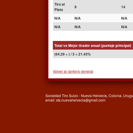
Tiro al
9
14
Plato
N/A
N/A
N/A
N/A
N/A
N/A
Total vs Mejor tirador anual (puntaje principal)
(64.29 + ) / 3 = 21.43%
Volver al ranking general
Sociedad Tiro Suizo - Nueva Helvecia, Colonia, Urugu
email: sts.nuevahelvecia@gmail.com