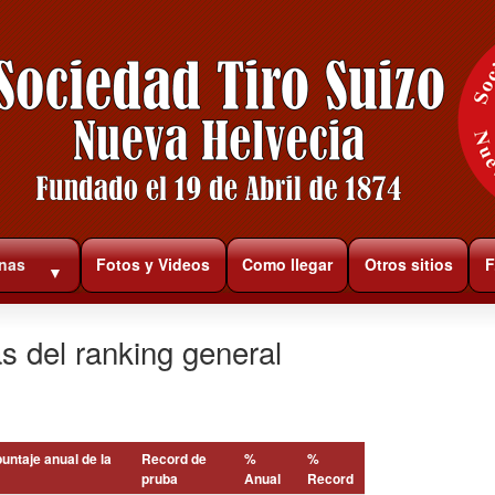
rnas
Fotos y Videos
Como llegar
Otros sitios
F
▼
s del ranking general
untaje anual de la
Record de
%
%
pruba
Anual
Record