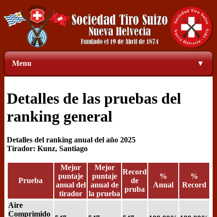
Menu
▼
Detalles de las pruebas del
ranking general
Detalles del ranking anual del año 2025
Tirador: Kunz, Santiago
Mejor
Mejor
Record
puntaje
puntaje
%
%
Prueba
de
anual del
anual de
Anual
Record
pruba
tirador
la prueba
Aire
Comprimido