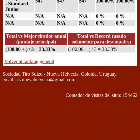
547
547
547
100.00%
100.00%
- Standard
Junior
N/A
N/A
N/A
N/A
0 %
0 %
N/A
N/A
N/A
N/A
0 %
0 %
Total vs Mejor tirador anual
Total vs Record (usado
(puntaje principal)
solamente para desempates)
(100.00 + ) / 3 = 33.33%
(100.00 + ) / 3 = 33.33%
Volver al ranking general
Sociedad Tiro Suizo - Nueva Helvecia, Colonia, Uruguay.
email: sts.nuevahelvecia@gmail.com
Contador de visitas del sitio: 154462