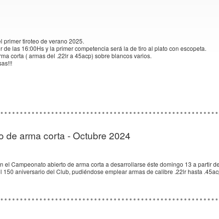
el primer tiroteo de verano 2025.
r de las 16:00Hs y la primer competencia será la de tiro al plato con escopeta.
ma corta ( armas del .22lr a 45acp) sobre blancos varios.
as!!!
 de arma corta - Octubre 2024
n el Campeonato abierto de arma corta a desarrollarse éste domingo 13 a partir de 
l 150 aniversario del Club, pudiéndose emplear armas de calibre .22lr hasta .45a