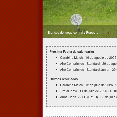
Blancos de fuego central y Poppers
Zona de blancos a 50 metros
Próxima Fecha de calendario:
Carabina Match - 16 de agosto de 2026 
Aire Comprimido - Standard - 29 de ago
Aire Comprimido - Standard Junior - 29
Últimos resultados:
Carabina Match - 12 de julio de 2026 - 
Tiro al Plato - 11 de julio de 2026 - 15:0
Arma Corta .22 LR (Cat. B) - 05 de julio