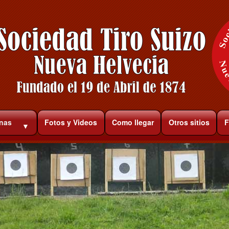
rnas
Fotos y Videos
Como llegar
Otros sitios
F
▼