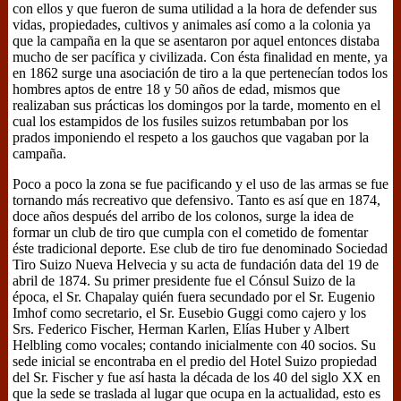
con ellos y que fueron de suma utilidad a la hora de defender sus
vidas, propiedades, cultivos y animales así como a la colonia ya
que la campaña en la que se asentaron por aquel entonces distaba
mucho de ser pacífica y civilizada. Con ésta finalidad en mente, ya
en 1862 surge una asociación de tiro a la que pertenecían todos los
hombres aptos de entre 18 y 50 años de edad, mismos que
realizaban sus prácticas los domingos por la tarde, momento en el
cual los estampidos de los fusiles suizos retumbaban por los
prados imponiendo el respeto a los gauchos que vagaban por la
campaña.
Poco a poco la zona se fue pacificando y el uso de las armas se fue
tornando más recreativo que defensivo. Tanto es así que en 1874,
doce años después del arribo de los colonos, surge la idea de
formar un club de tiro que cumpla con el cometido de fomentar
éste tradicional deporte. Ese club de tiro fue denominado Sociedad
Tiro Suizo Nueva Helvecia y su acta de fundación data del 19 de
abril de 1874. Su primer presidente fue el Cónsul Suizo de la
época, el Sr. Chapalay quién fuera secundado por el Sr. Eugenio
Imhof como secretario, el Sr. Eusebio Guggi como cajero y los
Srs. Federico Fischer, Herman Karlen, Elías Huber y Albert
Helbling como vocales; contando inicialmente con 40 socios. Su
sede inicial se encontraba en el predio del Hotel Suizo propiedad
del Sr. Fischer y fue así hasta la década de los 40 del siglo XX en
que la sede se traslada al lugar que ocupa en la actualidad, esto es