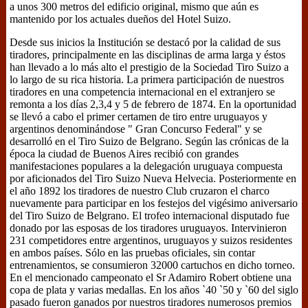
a unos 300 metros del edificio original, mismo que aún es
mantenido por los actuales dueños del Hotel Suizo.
Desde sus inicios la Institución se destacó por la calidad de sus
tiradores, principalmente en las disciplinas de arma larga y éstos
han llevado a lo más alto el prestigio de la Sociedad Tiro Suizo a
lo largo de su rica historia. La primera participación de nuestros
tiradores en una competencia internacional en el extranjero se
remonta a los días 2,3,4 y 5 de febrero de 1874. En la oportunidad
se llevó a cabo el primer certamen de tiro entre uruguayos y
argentinos denominándose " Gran Concurso Federal" y se
desarrolló en el Tiro Suizo de Belgrano. Según las crónicas de la
época la ciudad de Buenos Aires recibió con grandes
manifestaciones populares a la delegación uruguaya compuesta
por aficionados del Tiro Suizo Nueva Helvecia. Posteriormente en
el año 1892 los tiradores de nuestro Club cruzaron el charco
nuevamente para participar en los festejos del vigésimo aniversario
del Tiro Suizo de Belgrano. El trofeo internacional disputado fue
donado por las esposas de los tiradores uruguayos. Intervinieron
231 competidores entre argentinos, uruguayos y suizos residentes
en ambos países. Sólo en las pruebas oficiales, sin contar
entrenamientos, se consumieron 32000 cartuchos en dicho torneo.
En el mencionado campeonato el Sr Adamiro Robert obtiene una
copa de plata y varias medallas. En los años `40 `50 y `60 del siglo
pasado fueron ganados por nuestros tiradores numerosos premios