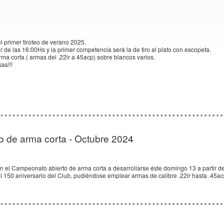
el primer tiroteo de verano 2025.
r de las 16:00Hs y la primer competencia será la de tiro al plato con escopeta.
ma corta ( armas del .22lr a 45acp) sobre blancos varios.
as!!!
 de arma corta - Octubre 2024
n el Campeonato abierto de arma corta a desarrollarse éste domingo 13 a partir de 
l 150 aniversario del Club, pudiéndose emplear armas de calibre .22lr hasta .45a