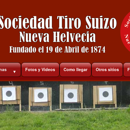
rnas
Fotos y Videos
Como llegar
Otros sitios
F
▼