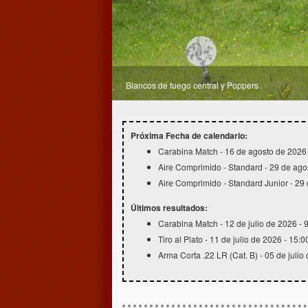
Blancos de fuego central y Poppers
Zona de blancos a 50 metros
Próxima Fecha de calendario:
Carabina Match - 16 de agosto de 2026 
Aire Comprimido - Standard - 29 de ago
Aire Comprimido - Standard Junior - 29
Últimos resultados:
Carabina Match - 12 de julio de 2026 - 
Tiro al Plato - 11 de julio de 2026 - 15:0
Arma Corta .22 LR (Cat. B) - 05 de julio