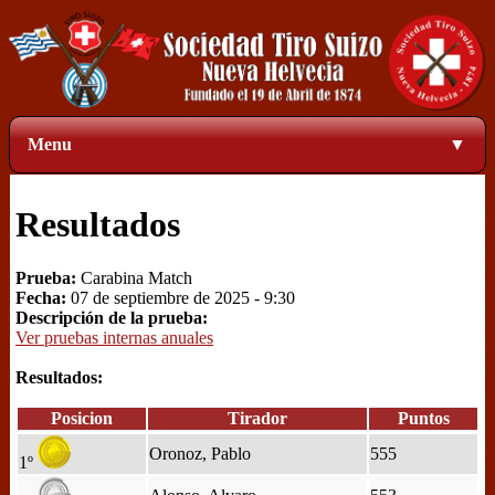
Menu
▼
Resultados
Prueba:
Carabina Match
Fecha:
07 de septiembre de 2025 - 9:30
Descripción de la prueba:
Ver pruebas internas anuales
Resultados:
Posicion
Tirador
Puntos
Oronoz, Pablo
555
1º